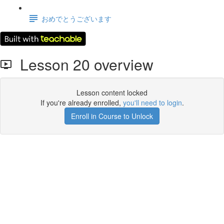
おめでとうございます
Lesson 20 overview
Lesson content locked
If you're already enrolled,
you'll need to login
.
Enroll in Course to Unlock